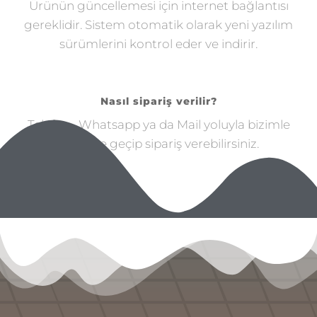
Ürünün güncellemesi için internet bağlantısı
gereklidir. Sistem otomatik olarak yeni yazılım
sürümlerini kontrol eder ve indirir.
Nasıl sipariş verilir?
Telefon , Whatsapp ya da Mail yoluyla bizimle
iletişime geçip sipariş verebilirsiniz.